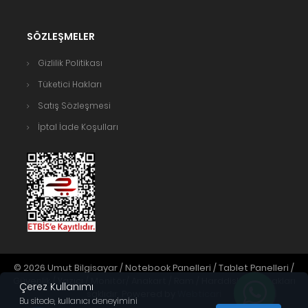
SÖZLEŞMELER
Gizlilik Politikası
Tüketici Hakları
Satış Sözleşmesi
İptal İade Koşulları
© 2026 Umut Bilgisayar / Notebook Panelleri / Tablet Panelleri /
Güvenlik / Yazıcı / Monitör/ Anakart / Ram / Harddisk. Tüm hakları
Çerez Kullanımı
saklıdır. Powered by
Webticari
Bu sitede, kullanıcı deneyimini