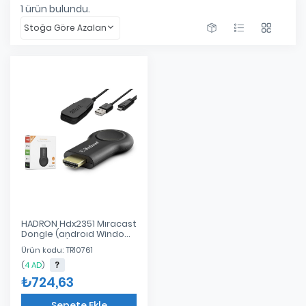
1
ürün bulundu.
Stoğa Göre Azalan
HADRON Hdx2351 Mıracast
Dongle (androıd Windows
Ios Macos) HDX2351
Ürün kodu: TR10761
(
4 AD
)
₺724,63
Sepete Ekle