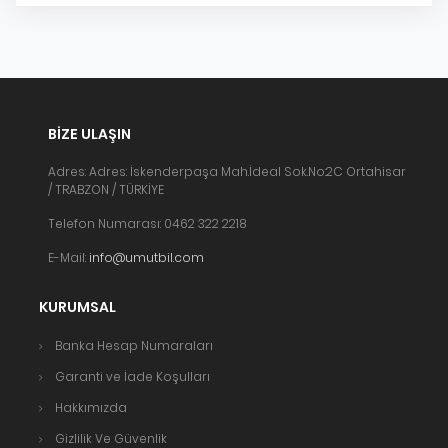
BIZE ULAŞIN
Adres: Adres: İskenderpaşa Mah.İdeal Sok.No:2C Ortahisar
/ TRABZON / TÜRKİYE
Telefon Numarası: 0462 322 2218
E-Mail:
info@umutbil.com
KURUMSAL
Banka Hesap Numaraları
Garanti ve İade Koşulları
Hakkımızda
Gizlilik Ve Güvenlik