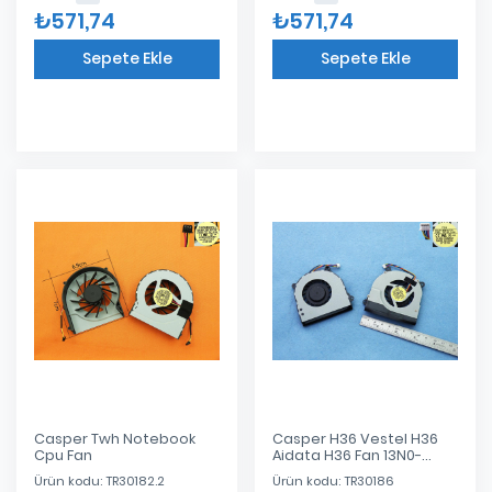
₺571,74
₺571,74
Sepete Ekle
Sepete Ekle
Eklendi
Eklendi
Casper Twh Notebook
Casper H36 Vestel H36
Cpu Fan
Aidata H36 Fan 13N0-
W0A0J01 1A
Ürün kodu: TR30182.2
Ürün kodu: TR30186