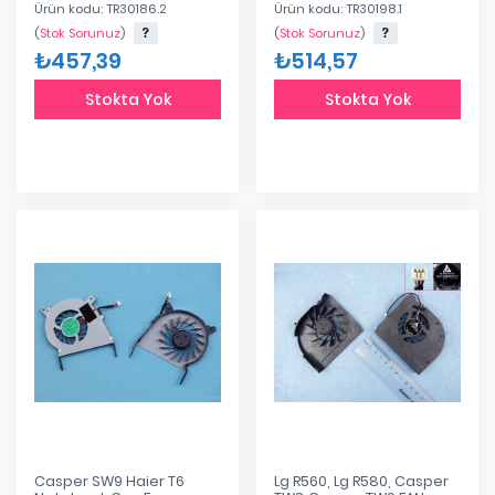
Ürün kodu: TR30186.2
Ürün kodu: TR30198.1
Dfs531305m30t
Dfs501105fr0t
(
Stok Sorunuz
)
(
Stok Sorunuz
)
₺457,39
₺514,57
Stokta Yok
Stokta Yok
Casper SW9 Haier T6
Lg R560, Lg R580, Casper