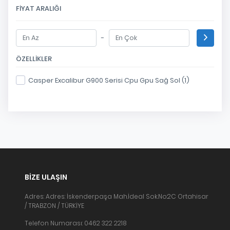
FIYAT ARALIĞI
-
ÖZELLIKLER
Casper Excalibur G900 Serisi Cpu Gpu Sağ Sol (1)
BIZE ULAŞIN
Adres: Adres: İskenderpaşa Mah.İdeal Sok.No:2C Ortahisar
/ TRABZON / TÜRKİYE
Telefon Numarası: 0462 322 2218