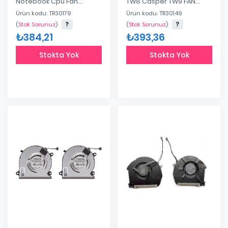
Notebook Cpu Fan
TW8 Casper TW9 FAN
AB5905HX-GD3
AB8205UX-DB3
Ürün kodu: TR30179
Ürün kodu: TR30149
(
Stok Sorunuz
)
(
Stok Sorunuz
)
₺384,21
₺393,36
Stokta Yok
Stokta Yok