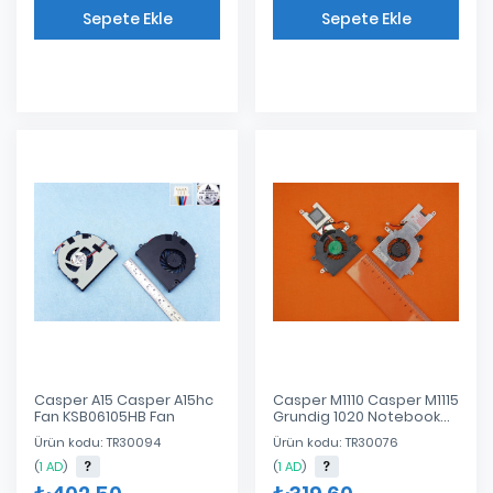
Sepete Ekle
Sepete Ekle
Eklendi
Eklendi
Casper A15 Casper A15hc
Casper M1110 Casper M1115
Fan KSB06105HB Fan
Grundig 1020 Notebook
Cpu Fan Ab0505hx-Jc3
Ürün kodu: TR30094
Ürün kodu: TR30076
(
1 AD
)
(
1 AD
)