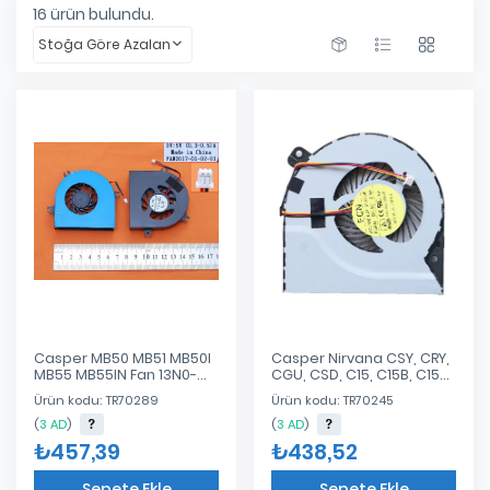
16
ürün bulundu.
Stoğa Göre Azalan
Casper MB50 MB51 MB50I
Casper Nirvana CSY, CRY,
MB55 MB55IN Fan 13N0-
CGU, CSD, C15, C15B, C15M,
W0A14011AS000 13B050-
C17 Notebook Cpu Fan
Ürün kodu: TR70289
Ürün kodu: TR70245
FM2000
(
3 AD
)
(
3 AD
)
₺457,39
₺438,52
Sepete Ekle
Sepete Ekle