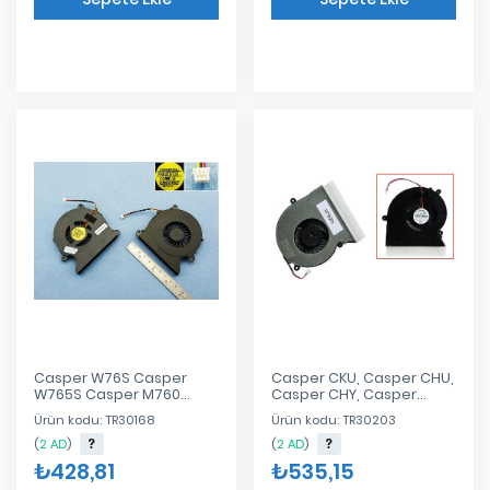
Eklendi
Eklendi
Casper W76S Casper
Casper CKU, Casper CHU,
W765S Casper M760
Casper CHY, Casper
Casper M760S Fan
MT50, Casper MT51,
Ürün kodu: TR30168
Ürün kodu: TR30203
Casper MT55 Fan 13B050-
FR6000
(
2 AD
)
(
2 AD
)
₺428,81
₺535,15