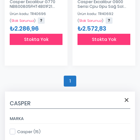
Casper Excalibur G770
Casper Excalibur G900
NB800805FHT4B01F21
Serisi Cpu Gpu Sağ Sol
Orjinal Sağ Sol Fan Takımı
Fan Takımı
Ürün kodu: TR40696
Ürün kodu: TR40692
(
Stok Sorunuz
)
(
Stok Sorunuz
)
₺2.286,96
₺2.572,83
Stokta Yok
Stokta Yok
1
CASPER
MARKA
Casper (15)