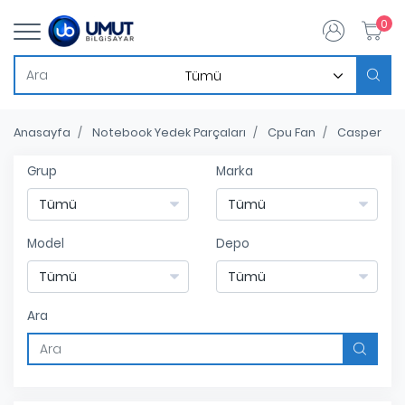
0
Anasayfa
Notebook Yedek Parçaları
Cpu Fan
Casper
Grup
Marka
Model
Depo
Ara