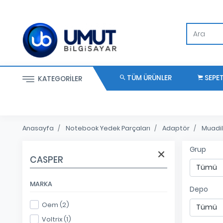
TÜM ÜRÜNLER
SEPE
KATEGORILER
Anasayfa
Notebook Yedek Parçaları
Adaptör
Muadil
Grup
CASPER
MARKA
Depo
Oem (2)
Voltrix (1)