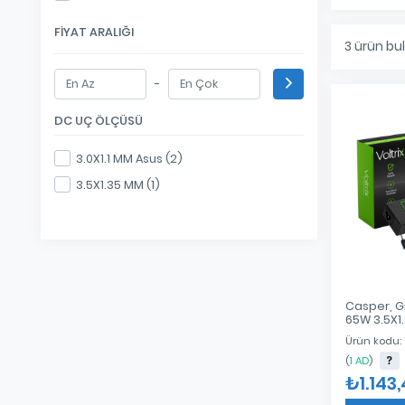
FIYAT ARALIĞI
3
ürün bu
-
DC UÇ ÖLÇÜSÜ
3.0X1.1 MM Asus (2)
3.5X1.35 MM (1)
Casper, G
65W 3.5X
Notebook 
Ürün kodu:
- Cihazı
(
1 AD
)
₺1.143