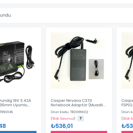
lundu.
rundig 19V 3.42A
Casper Nirvana C370
Caspe
1.35mm Uyumlu
Notebook Adaptör (Muadil
FSP02
Adaptör, Şarj Aleti
12V 3A 36W)
Adapt
 TR90145
Ürün kodu: TR2018602
Ürün k
(
Stok Sorunuz
)
(
Stok 
,48
₺536,01
₺53