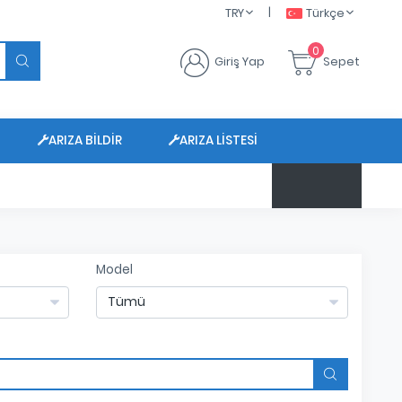
|
TRY
Türkçe
0
Giriş Yap
Sepet
ARIZA BILDIR
ARIZA LISTESI
Model