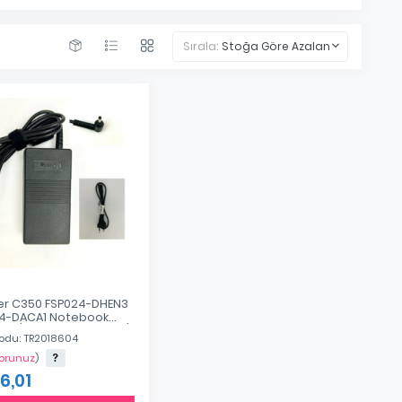
Sırala:
Stoğa Göre Azalan
r C350 FSP024-DHEN3
4-DACA1 Notebook
ör (Muadil 12V 3A 36W)
odu: TR2018604
Sorunuz
)
6,01