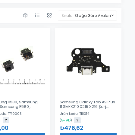
Sırala:
Stoğa Göre Azalan
ng R530, Samsung
Samsung Galaxy Tab A9 Plus
 Samsung R580,
11 SM-X210 X215 X216 Şarj
ng N150 Dc Power
Soketi Flex Bordu
odu: TR10003
Ürün kodu: TR1014
)
(
5+ AD
)
,00
₺476,62