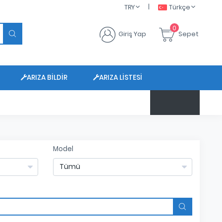
|
TRY
Türkçe
0
Giriş Yap
Sepet
ARIZA BILDIR
ARIZA LISTESI
$ 47.6625
Model