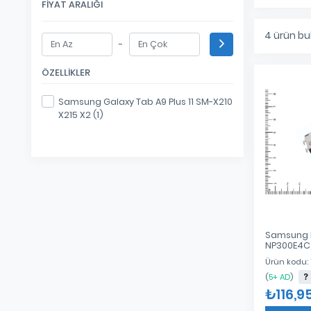
FIYAT ARALIĞI
4
ürün bu
-
ÖZELLIKLER
Samsung Galaxy Tab A9 Plus 11 SM-X210
X215 X2 (1)
Samsung 
NP300E4C
Samsung 
Ürün kodu:
NP300E5A
NP300V5A
(
5+ AD
)
NP305E5A 
₺116,9