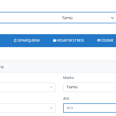
T
SIPARIŞLERIM
HESAP EKSTRESI
ÖDEME
ng
Marka
Ara