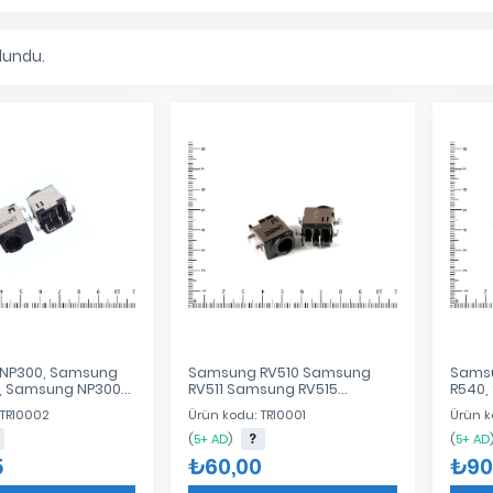
lundu.
NP300, Samsung
Samsung RV510 Samsung
Samsu
, Samsung NP300E,
RV511 Samsung RV515
R540,
300E4C, Samsung
Samsung RF710 Samsung
Samsu
 TR10002
Ürün kodu: TR10001
Ürün k
, Samsung
RC512 DC JACK
Jack
, Samsung
(
5+ AD
)
(
5+ AD
Dc Power Jack
5
₺60,00
₺90