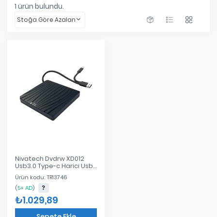
1
ürün bulundu.
Stoğa Göre Azalan
Nivatech Dvdrw XD012
Usb3.0 Type-c Harici Usb
Dvd Rw
Ürün kodu: TR13746
(
5+ AD
)
₺1.029,89
Sepete Ekle