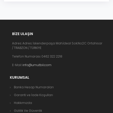
BIZE ULAŞIN
Adres: Adres: İskenderpaşa Mah.İdeal Sok.No:2C Ortahisar
/ TRABZON / TÜRKİYE
Telefon Numarası: 0462 322 2218
E-Mail:
info@umutbil.com
KURUMSAL
Banka Hesap Numaraları
Garanti ve İade Koşulları
Hakkımızda
Gizlilik Ve Güvenlik