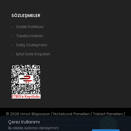
SÖZLEŞMELER
Gizlilik Politikası
Tüketici Hakları
Satış Sözleşmesi
İptal İade Koşulları
© 2026 Umut Bilgisayar / Notebook Panelleri / Tablet Panelleri /
Güvenlik / Yazıcı / Monitör/ Anakart / Ram / Harddisk. Tüm hakları
Çerez Kullanımı
saklıdır. Powered by
Webticari
Bu sitede, kullanıcı deneyimini