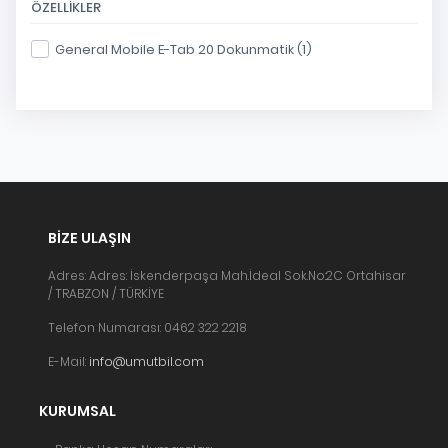
ÖZELLIKLER
General Mobile E-Tab 20 Dokunmatik (1)
BIZE ULAŞIN
Adres: Adres: İskenderpaşa Mah.İdeal Sok.No:2C Ortahisar
/ TRABZON / TÜRKİYE
Telefon Numarası: 0462 322 2218
E-Mail:
info@umutbil.com
KURUMSAL