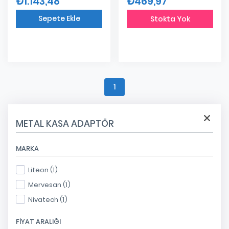
₺1.143,48
₺469,97
Sepete Ekle
Stokta Yok
Eklendi
1
METAL KASA ADAPTÖR
MARKA
Liteon (1)
Mervesan (1)
Nivatech (1)
FIYAT ARALIĞI