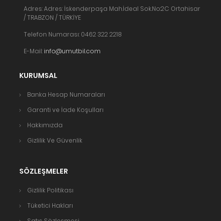
Adres: Adres: İskenderpaşa Mah.İdeal Sok.No:2C Ortahisar
/ TRABZON / TÜRKİYE
Telefon Numarası: 0462 322 2218
E-Mail:
info@umutbil.com
KURUMSAL
Banka Hesap Numaraları
Garanti ve İade Koşulları
Hakkımızda
Gizlilik Ve Güvenlik
SÖZLEŞMELER
Gizlilik Politikası
Tüketici Hakları
Satış Sözleşmesi