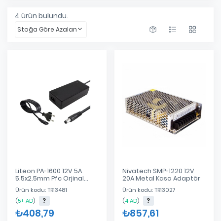
4
ürün bulundu.
Stoğa Göre Azalan
Liteon PA-1600 12V 5A
Nivatech SMP-1220 12V
5.5x2.5mm Pfc Orjinal
20A Metal Kasa Adaptör
Plastik Kasa Adaptör
Ürün kodu: TR13481
Ürün kodu: TR13027
(
5+ AD
)
(
4 AD
)
₺408,79
₺857,61