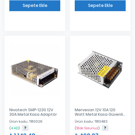
Sepete Ekle
Sepete Ekle
Eklendi
Eklendi
Nivatech SMP-1230 12V
Mervesan 12V 10A 120
30A Metal Kasa Adaptör
Watt Metal Kasa Güvenlik
Kamera Adaptörü
Ürün kodu: TR13026
Ürün kodu: TR13483
(
4 AD
)
(
Stok Sorunuz
)