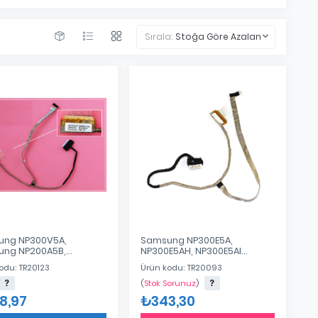
Sırala:
Stoğa Göre Azalan
ng NP300V5A,
Samsung NP300E5A,
ng NP200A5B,
NP300E5AH, NP300E5AI
ng NP300E5A,
Notebook Lcd Cable / Ver.1
odu: TR20123
Ürün kodu: TR20093
ng NP305E4A,
ung NP300V5A-A05
(
Stok Sorunuz
)
ook Lcd Kablo BA39-
8,97
₺343,30
A