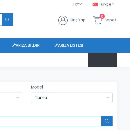
|
TRY
Türkçe
0
Giriş Yap
Sepet
ARIZA BILDIR
ARIZA LISTESI
$ 47.6799
Model