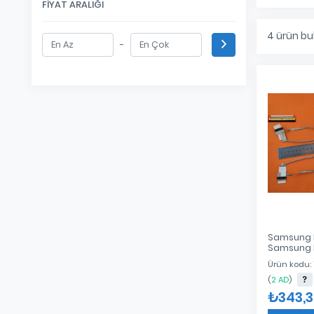
FIYAT ARALIĞI
4
ürün bu
-
Samsung 
Samsung 
Samsung 
Ürün kodu:
Samsung 
Kablo Dc
(
2 AD
)
₺343,3