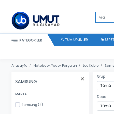
TÜM ÜRÜNLER
SEPE
KATEGORILER
Anasayfa
Notebook Yedek Parçaları
Lcd Kablo
Sams
Grup
SAMSUNG
MARKA
Depo
Samsung (4)