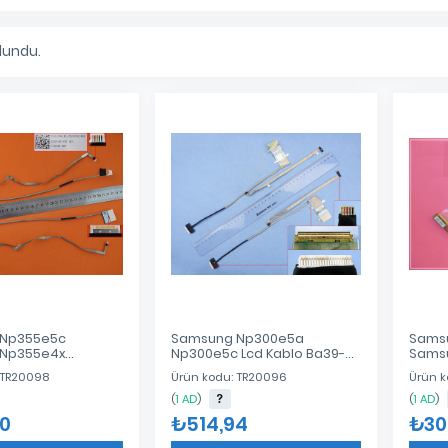
lundu.
Np355e5c
Samsung Np300e5a
Samsu
Np355e4x
Np300e5c Lcd Kablo Ba39-
Samsu
Np350e5c
01228B
Samsu
 TR20098
Ürün kodu: TR20096
Ürün k
Np365e5c Lcd
Samsu
02001K800
Sams
(
1 AD
)
(
1 AD
)
Noteb
0
₺514,94
₺30
01134