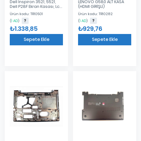
Dell İnspiron 3521, 5521,
LENOVO G580 ALT KASA
Dell P28F Ekran Kasası, Lcd
(HDMI GİRİŞLİ)
Cover
Ürün kodu: TR10501
Ürün kodu: TR10282
(
1 AD
)
(
1 AD
)
₺1.338,85
₺929,76
Sepete Ekle
Sepete Ekle
Eklendi
Eklendi