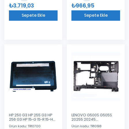
₺3.719,03
₺966,95
Sepete Ekle
Sepete Ekle
Eklendi
Eklendi
HP 250 G3 HP 255 G3 HP
LENOVO G500S G505S
256 G3 HP 15-G 15-R 15-H
20255 20245
15-R000 Lcd Kasa Cover +
AP0YB000H00 Alt Kasa
Ürün kodu: TR10700
Ürün kodu: TR10518
Bezel Set
Bottom Case D Cover