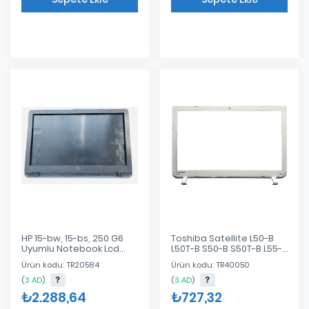
Eklendi
Eklendi
HP 15-bw, 15-bs, 250 G6
Toshiba Satellite L50-B
Uyumlu Notebook Lcd
L50T-B S50-B S50T-B L55-B
Kasa Cover + Bezel Takım
L55D-B L55T-B Bezel Lcd
Ürün kodu: TR20584
Ürün kodu: TR40050
/ Gri
Kapak Beyaz
(
3 AD
)
(
3 AD
)
₺2.288,64
₺727,32