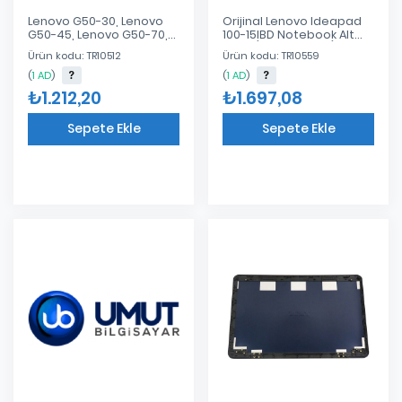
Lenovo G50-30, Lenovo
Orijinal Lenovo Ideapad
G50-45, Lenovo G50-70,
100-15IBD Notebook Alt
Lenovo G50-75, Lenovo
Kasa (AP10E000700)
Ürün kodu: TR10512
Ürün kodu: TR10559
G50-80, Lenovo Z50-80,
Lenovo Z50-30, Lenovo
(
1 AD
)
(
1 AD
)
Z50-45, Lenovo Z50-70 Alt
₺1.212,20
₺1.697,08
Kasa Botom C
Sepete Ekle
Sepete Ekle
Eklendi
Eklendi