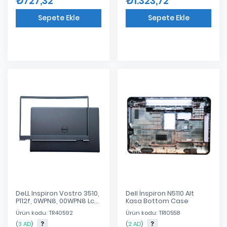
₺727,32
₺1.323,72
Sepete Ekle
Sepete Ekle
Eklendi
Eklendi
DeLL Inspiron Vostro 3510,
Dell İnspiron N5110 Alt
P112f, 0WPN8, 00WPN8 Lcd
Kasa Bottom Case
cover Arka Kapak + Ön
Ürün kodu: TR40592
Ürün kodu: TR10558
Çerçeve
(
3 AD
)
(
2 AD
)