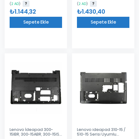
(
2 AD
)
(
2 AD
)
₺1.144,32
₺1.430,40
Sepete Ekle
Sepete Ekle
Eklendi
Eklendi
Lenovo İdeapad 300-
Lenovo ideapad 310-15 /
15IBR, 300-15ABR, 300-15ISK
510-15 Serisi Uyumlu
Notebook Alt Kasa D
Notebook Alt Kasa