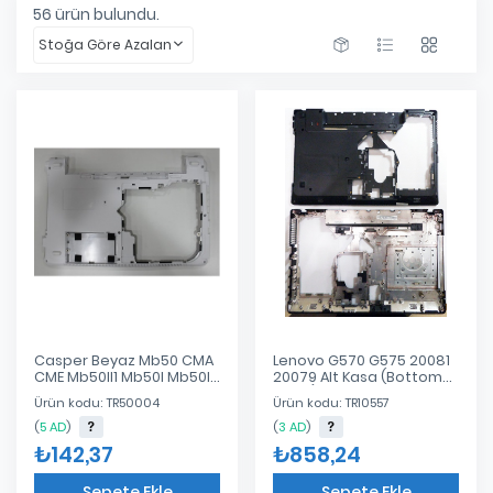
56
ürün bulundu.
Stoğa Göre Azalan
Casper Beyaz Mb50 CMA
Lenovo G570 G575 20081
CME Mb50II1 Mb50I Mb50II
20079 Alt Kasa (Bottom
Mb50IA Mb50IA1 Mb50X
Case)
Ürün kodu: TR50004
Ürün kodu: TR10557
Mb51 Mb51ii Mb51ii1 Mb51I
Mb51IA Mb51IA1 Mb55
(
5 AD
)
(
3 AD
)
Mb55ii Mb55ii1 mb55ın1-3
₺142,37
₺858,24
CME Alt Kas
Sepete Ekle
Sepete Ekle