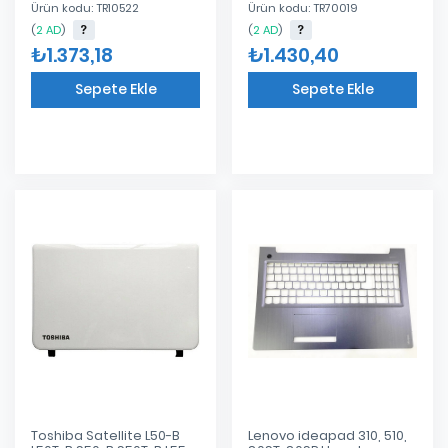
Ürün kodu: TR10522
Ürün kodu: TR70019
Cover
Bottom Kasa
(
2 AD
)
(
2 AD
)
₺1.373,18
₺1.430,40
Sepete Ekle
Sepete Ekle
Eklendi
Eklendi
Toshiba Satellite L50-B
Lenovo ideapad 310, 510,