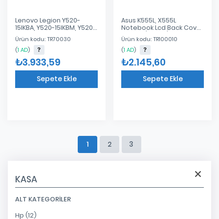
Lenovo Legion Y520-
Asus K555L, X555L
15IKBA, Y520-15IKBM, Y520-
Notebook Lcd Back Cover
15IKBN Notebook Lcd
- Siyah (Plastik)
Ürün kodu: TR70030
Ürün kodu: TR100010
Cover
(
1 AD
)
(
1 AD
)
₺3.933,59
₺2.145,60
Sepete Ekle
Sepete Ekle
Eklendi
Eklendi
1
2
3
KASA
ALT KATEGORILER
Hp (12)