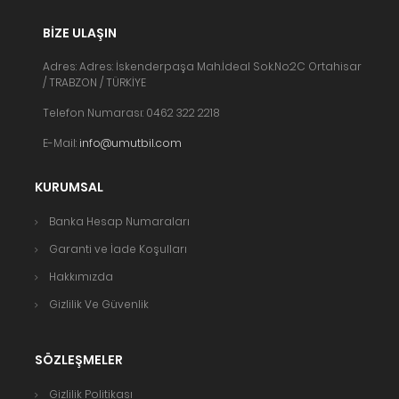
BIZE ULAŞIN
Adres: Adres: İskenderpaşa Mah.İdeal Sok.No:2C Ortahisar
/ TRABZON / TÜRKİYE
Telefon Numarası: 0462 322 2218
E-Mail:
info@umutbil.com
KURUMSAL
Banka Hesap Numaraları
Garanti ve İade Koşulları
Hakkımızda
Gizlilik Ve Güvenlik
SÖZLEŞMELER
Gizlilik Politikası