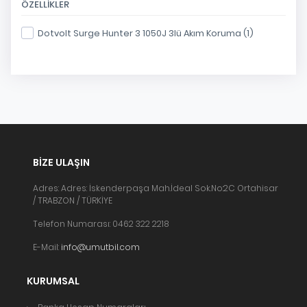
ÖZELLIKLER
Dotvolt Surge Hunter 3 1050J 3lü Akım Koruma (1)
BIZE ULAŞIN
Adres: Adres: İskenderpaşa Mah.İdeal Sok.No:2C Ortahisar
/ TRABZON / TÜRKİYE
Telefon Numarası: 0462 322 2218
E-Mail:
info@umutbil.com
KURUMSAL