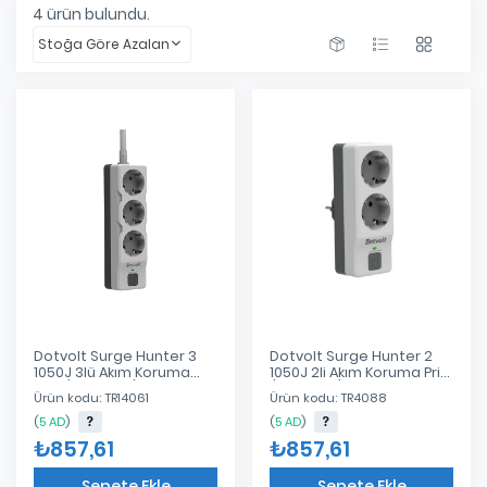
4
ürün bulundu.
Stoğa Göre Azalan
Dotvolt Surge Hunter 3
Dotvolt Surge Hunter 2
1050J 3lü Akım Koruma
1050J 2li Akım Koruma Prizi
Prizi (1.5 Metre)
(1.5 Metre)
Ürün kodu: TR14061
Ürün kodu: TR4088
(
5 AD
)
(
5 AD
)
₺857,61
₺857,61
Sepete Ekle
Sepete Ekle