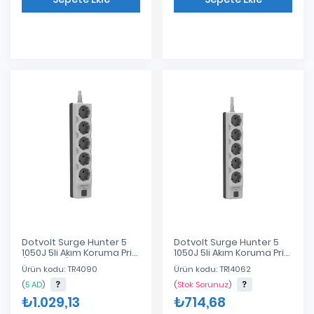
Eklendi
Eklendi
Dotvolt Surge Hunter 5
Dotvolt Surge Hunter 5
1050J 5li Akım Koruma Prizi
1050J 5li Akım Koruma Prizi
(1.5 Metre)
1.5 Metre
Ürün kodu: TR4090
Ürün kodu: TR14062
(
5 AD
)
(
Stok Sorunuz
)
₺1.029,13
₺714,68