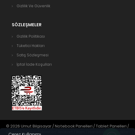
Gizlilik Ve Güvenlik
SÖZLEŞMELER
Gizlilik Politikası
Tüketici Hakları
Satış Sözleşmesi
İptal İade Koşulları
© 2026 Umut Bilgisayar / Notebook Panelleri / Tablet Panelleri /
Güvenlik / Yazıcı / Monitör/ Anakart / Ram / Harddisk. Tüm hakları
Çerez Kullanımı