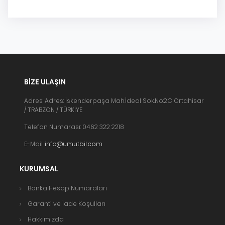
BIZE ULAŞIN
Adres: Adres: İskenderpaşa Mah.İdeal Sok.No:2C Ortahisar
/ TRABZON / TÜRKİYE
Telefon Numarası: 0462 322 2218
E-Mail:
info@umutbil.com
KURUMSAL
Banka Hesap Numaraları
Garanti ve İade Koşulları
Hakkımızda