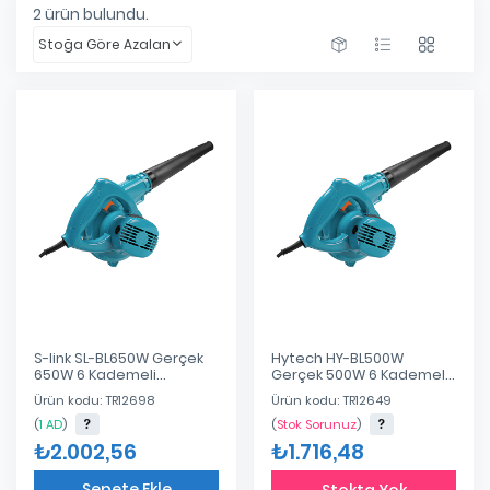
2
ürün bulundu.
Stoğa Göre Azalan
S-link SL-BL650W Gerçek
Hytech HY-BL500W
650W 6 Kademeli
Gerçek 500W 6 Kademeli
Kompresör
Kompresör
Ürün kodu: TR12698
Ürün kodu: TR12649
(
1 AD
)
(
Stok Sorunuz
)
₺2.002,56
₺1.716,48
Sepete Ekle
Stokta Yok