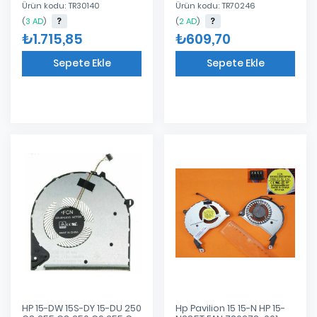
Ürün kodu: TR30140
Ürün kodu: TR70246
(
3 AD
)
(
2 AD
)
₺1.715,85
₺609,70
Sepete Ekle
Sepete Ekle
Eklendi
Eklendi
HP 15-DW 15S-DY 15-DU 250
Hp Pavilion 15 15-N HP 15-