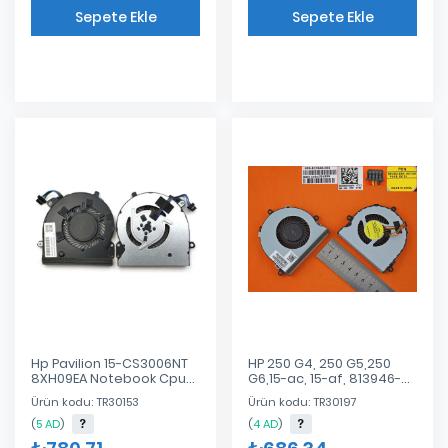
Sepete Ekle
Sepete Ekle
Eklendi
Eklendi
Hp Pavilion 15-CS3006NT
HP 250 G4, 250 G5,250
8XH09EA Notebook Cpu
G6,15-ac, 15-af, 813946-
Fan
001 Uyumlu Notebook
Ürün kodu: TR30153
Ürün kodu: TR30197
Cpu Fan
(
5 AD
)
(
4 AD
)