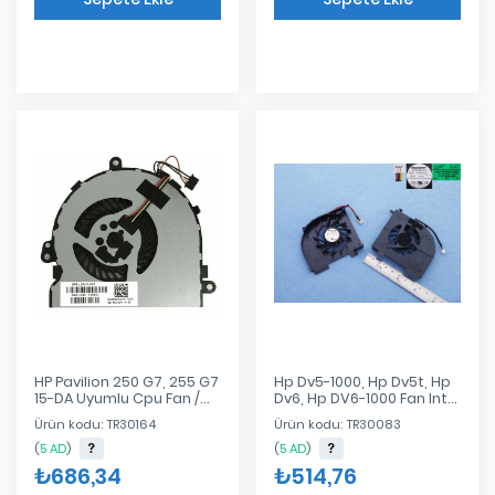
Eklendi
Eklendi
HP Pavilion 250 G7, 255 G7
Hp Dv5-1000, Hp Dv5t, Hp
15-DA Uyumlu Cpu Fan /
Dv6, Hp DV6-1000 Fan Intel
İşlemci Fan DC28000JLF0
Ta002-09001 Laptop Fan
Ürün kodu: TR30164
Ürün kodu: TR30083
(
5 AD
)
(
5 AD
)
₺686,34
₺514,76