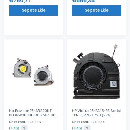
₺780,71
₺686,34
Sepete Ekle
Sepete Ekle
Eklendi
Eklendi
Hp Pavilion 15-AB220NT
HP Victus 15-FA 15-FB Serisi
0FGBW0000H 806747-001
TPN-Q278 TPN-Q279
812109-001 Notebook Cpu
N13304-001, N13306-001,
Ürün kodu: TR30136
Ürün kodu: TR40534
Fan
N17903-001, N17902-001
DFS5K22B056737 FPJY,
(
4 AD
)
(
4 AD
)