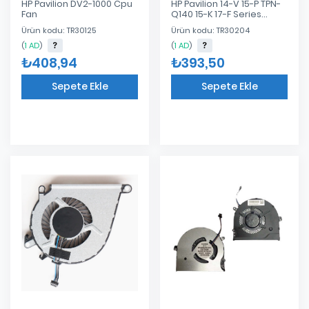
HP Pavilion DV2-1000 Cpu
HP Pavilion 14-V 15-P TPN-
Fan
Q140 15-K 17-F Series
Laptop CPU Fan 767712-
Ürün kodu: TR30125
Ürün kodu: TR30204
001 767776-001 Notebook
Cpu Fan
(
1 AD
)
(
1 AD
)
₺408,94
₺393,50
Sepete Ekle
Sepete Ekle
Eklendi
Eklendi