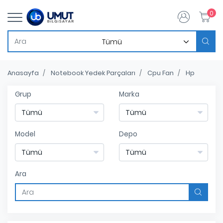
0
Anasayfa
Notebook Yedek Parçaları
Cpu Fan
Hp
Grup
Marka
Model
Depo
Ara