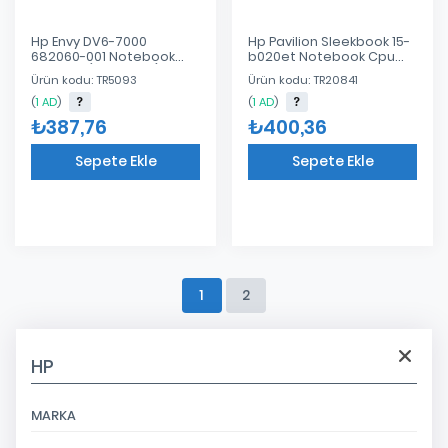
Hp Envy DV6-7000
Hp Pavilion Sleekbook 15-
682060-001 Notebook
b020et Notebook Cpu
Cpu Fan (INTEL 4 Pin)
Fan
Ürün kodu: TR5093
Ürün kodu: TR20841
(
1 AD
)
(
1 AD
)
₺387,76
₺400,36
Sepete Ekle
Sepete Ekle
Eklendi
Eklendi
1
2
HP
MARKA