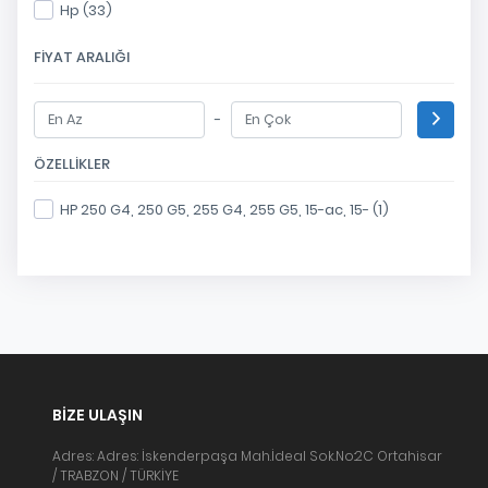
Hp (33)
FIYAT ARALIĞI
-
ÖZELLIKLER
HP 250 G4, 250 G5, 255 G4, 255 G5, 15-ac, 15- (1)
BIZE ULAŞIN
Adres: Adres: İskenderpaşa Mah.İdeal Sok.No:2C Ortahisar
/ TRABZON / TÜRKİYE