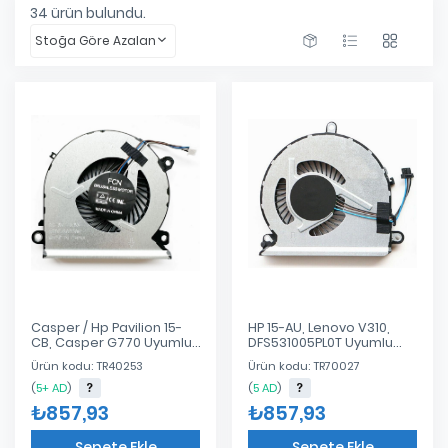
34
ürün bulundu.
Stoğa Göre Azalan
Casper / Hp Pavilion 15-
HP 15-AU, Lenovo V310,
CB, Casper G770 Uyumlu
DFS531005PL0T Uyumlu
Notebook Cpu Fan
Notebook Cpu Fan 4 Pin
Ürün kodu: TR40253
Ürün kodu: TR70027
(
5+ AD
)
(
5 AD
)
₺857,93
₺857,93
Sepete Ekle
Sepete Ekle