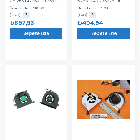
G8 255 G8 250 G9 255 G9
N285T FAN 736278-001
Uyumlu Laptop İşlemci
Ürün kodu: TR30199
Ürün kodu: TR30101
CPU Fan
(
2 AD
)
(
1 AD
)
₺857,93
₺404,94
Sepete Ekle
Sepete Ekle
Eklendi
Eklendi