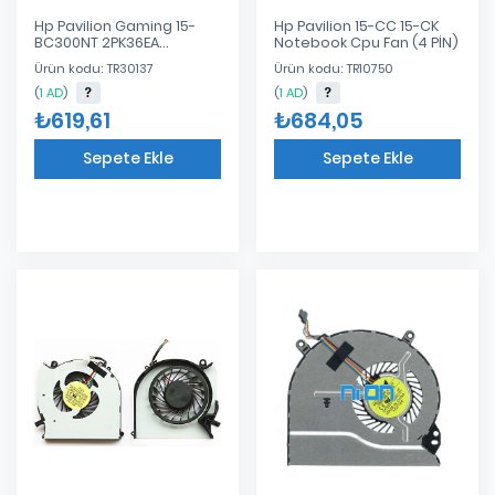
Hp Pavilion Gaming 15-
Hp Pavilion 15-CC 15-CK
BC300NT 2PK36EA
Notebook Cpu Fan (4 PİN)
Notebook Cpu Fan
Ürün kodu: TR30137
Ürün kodu: TR10750
(
1 AD
)
(
1 AD
)
₺619,61
₺684,05
Sepete Ekle
Sepete Ekle
Eklendi
Eklendi