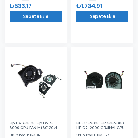
ND85C26-21J19 Notebook
₺533,17
₺1.734,91
Cpu Fan
Sepete Ekle
Sepete Ekle
Eklendi
Eklendi
Hp DV6-6000 Hp DV7-
HP G4-2000 HP G6-2000
6000 CPU FAN Mf60120v1-
HP G7-2000 ORJİNAL CPU
C180-S9a(Dc5v
FAN 683191-001
Ürün kodu: TR30171
Ürün kodu: TR30177
2.0A)/Ksb0505hb(Dc5v
FAR3300EPA