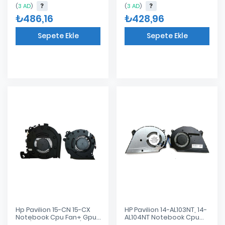
0.4A)
(
3 AD
)
(
3 AD
)
₺486,16
₺428,96
Sepete Ekle
Sepete Ekle
Eklendi
Eklendi
Hp Pavilion 15-CN 15-CX
HP Pavilion 14-AL103NT, 14-
Notebook Cpu Fan+ Gpu
AL104NT Notebook Cpu
Fan (SAĞ VE SOL FAN)
Fan