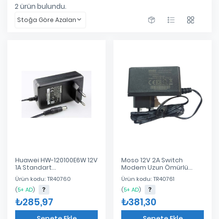
2
ürün bulundu.
Stoğa Göre Azalan
Huawei HW-120100E6W 12V
Moso 12V 2A Switch
1A Standart
Modem Uzun Ömürlü
Modem/superbox
Adaptör 5.5x2.5
Ürün kodu: TR40760
Ürün kodu: TR40761
Adaptör
(
5+ AD
)
(
5+ AD
)
₺285,97
₺381,30
Sepete Ekle
Sepete Ekle