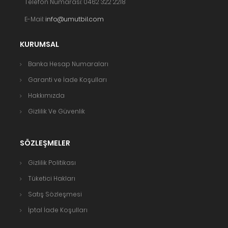
Telefon Numarası: 0462 322 2218
E-Mail:
info@umutbil.com
KURUMSAL
Banka Hesap Numaraları
Garanti ve İade Koşulları
Hakkımızda
Gizlilik Ve Güvenlik
SÖZLEŞMELER
Gizlilik Politikası
Tüketici Hakları
Satış Sözleşmesi
İptal İade Koşulları