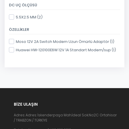
DC UÇ ÖLÇÜSÜ
5.5X2.5 MM (2)
ÖZELLIKLER
Moso 12V 2A Switch Modem Uzun Ömürlü Adaptör (1)
Huawei HW-120100E6W 12V 1A Standart Modem/sup (1)
BIZE ULAŞIN
Adres: Adres: İskenderpaşa Mah.İdeal Sok.No:2C Ortahisar
/ TRABZON / TÜRKİYE