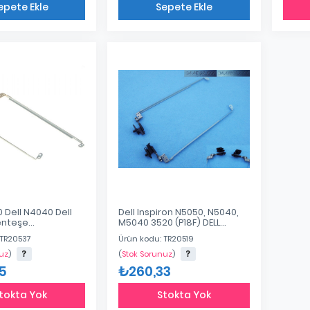
epete Ekle
Sepete Ekle
Eklendi
Eklendi
 Dell N4040 Dell
Dell Inspiron N5050, N5040,
nteşe
M5040 3520 (P18F) DELL
XXX 34.4IU03.XXX
Vostro 1540 34.4Ip02.Xxx
 TR20537
Ürün kodu: TR20519
03 34.4IU03.103
34.4Ip01.Xxx NOTEBOOK
Menteşe
uz
)
(
Stok Sorunuz
)
5
₺260,33
tokta Yok
Stokta Yok