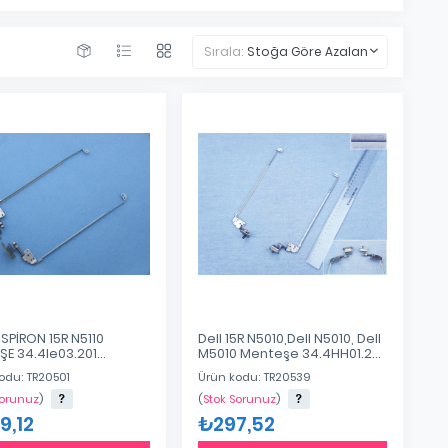
Sırala:
Stoğa Göre Azalan
NSPİRON 15R N5110
Dell 15R N5010,Dell N5010, Dell
ŞE 34.4Ie03.201
M5010 Menteşe 34.4HH01.201
e04.201 34.4Ie04.Xxx
34.4HH02.201
odu: TR20501
Ürün kodu: TR20539
e03.Xxx
Sorunuz
)
(
Stok Sorunuz
)
9,12
₺297,52