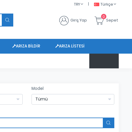
|
TRY
Türkçe
0
Giriş Yap
Sepet
ARIZA BILDIR
ARIZA LISTESI
$ 47.6799
Model