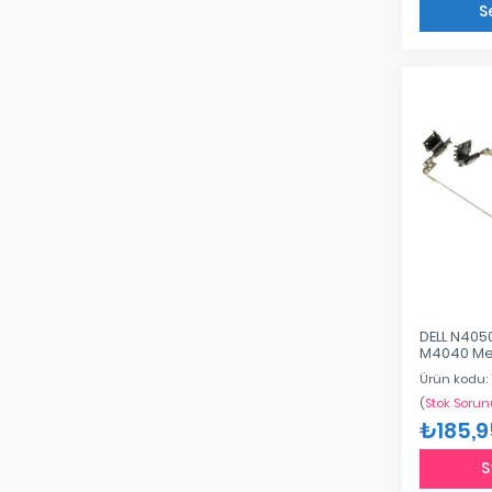
S
DELL N4050
M4040 Me
34.4IU02.
Ürün kodu:
34.4IU02.1
(
Stok Sorun
₺185,9
S