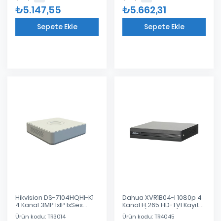
₺5.147,55
₺5.662,31
Sepete Ekle
Sepete Ekle
Eklendi
Eklendi
Hikvision DS-7104HQHI-K1
Dahua XVR1B04-I 1080p 4
4 Kanal 3MP 1xIP 1xSes
Kanal H.265 HD-TVI Kayıt
1xVGA 1xHDMI 1080p 1x6TB
Cihazı (HDMI,VGA)
Ürün kodu: TR3014
Ürün kodu: TR4045
Destekli HD-TVI CVI AHD