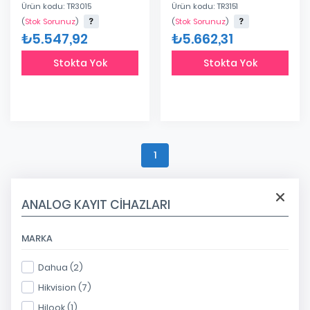
TVI Kayıt Cihazı
HD-TVI K.Cihazı
Ürün kodu: TR3015
Ürün kodu: TR3151
(
Stok Sorunuz
)
(
Stok Sorunuz
)
₺5.547,92
₺5.662,31
Stokta Yok
Stokta Yok
1
ANALOG KAYIT CIHAZLARI
MARKA
Dahua (2)
Hikvision (7)
Hilook (1)