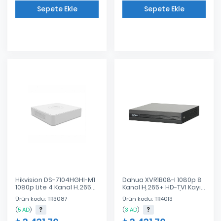
Sepete Ekle
Sepete Ekle
Eklendi
Eklendi
Hikvision DS-7104HGHI-M1
Dahua XVR1B08-I 1080p 8
1080p Lite 4 Kanal H.265
Kanal H.265+ HD-TVI Kayıt
HD-TVI Kayıt Cihazı
Cihazı (HDMI+VGA)
Ürün kodu: TR3087
Ürün kodu: TR4013
(VGA,HDMI)
(
5 AD
)
(
3 AD
)