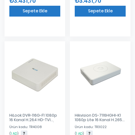
₺3.431,70
₺3.431,70
Sepete Ekle
Sepete Ekle
Eklendi
Eklendi
HiLook DVR-116G-F1 1080p
Hikvision DS-7116HGHI-K1
16 Kanal H.264 HD-TVI
1080p Lite 16 Kanal H.265
Kayıt Cihazı (VGA,HDMI)
PRO+ HD-TVI Kayıt Cihazı
Ürün kodu: TR4008
Ürün kodu: TR3022
(
1 AD
)
(
1 AD
)