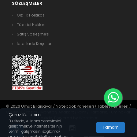
SÖZLEŞMELER
Gizlilik Politikası
Tüketici Hakları
Satış Sözleşmesi
İptal İade Koşulları
© 2026 Umut Bilgisayar / Notebook Panelleri / Tablet Panelleri /
Güvenlik / Yazıcı / Monitör/ Anakart / Ram / Harddisk. Tüm hakları
Çerez Kullanımı
saklıdır. Powered by
Webticari
Bu sitede, kullanıcı deneyimini
geliştirmek ve internet sitesinin
Tamam
verimli çalışmasını sağlamak
amacıyla çerezler kullanılmaktadır.