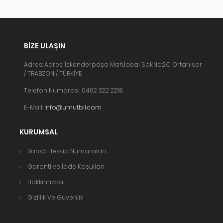
BIZE ULAŞIN
Adres: Adres: İskenderpaşa Mah.İdeal Sok.No:2C Ortahisar
/ TRABZON / TÜRKİYE
Telefon Numarası: 0462 322 2218
E-Mail:
info@umutbil.com
KURUMSAL
Banka Hesap Numaraları
Garanti ve İade Koşulları
Hakkımızda
Gizlilik Ve Güvenlik