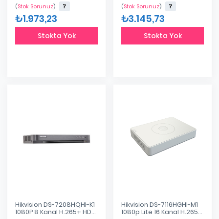
Analog Hibrit DVR Kayıt
(
Stok Sorunuz
)
(
Stok Sorunuz
)
Cihazı
₺1.973,23
₺3.145,73
Stokta Yok
Stokta Yok
Hikvision DS-7208HQHI-K1
Hikvision DS-7116HGHI-M1
1080P 8 Kanal H.265+ HD-
1080p Lite 16 Kanal H.265+