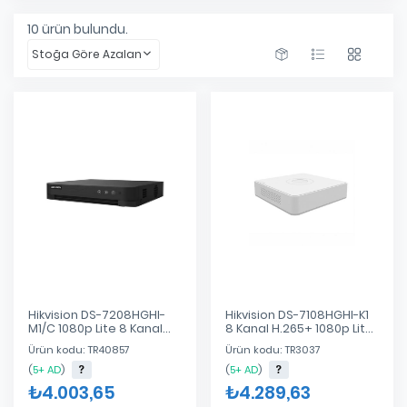
10
ürün bulundu.
Stoğa Göre Azalan
Hikvision DS-7208HGHI-
Hikvision DS-7108HGHI-K1
M1/C 1080p Lite 8 Kanal
8 Kanal H.265+ 1080p Lite
H.265+ HD-TVI Kayıt Cihazı
DVR Kayıt Cihazı
Ürün kodu: TR40857
Ürün kodu: TR3037
(HDMI)
(HDMI/VGA)
(
5+ AD
)
(
5+ AD
)
₺4.003,65
₺4.289,63