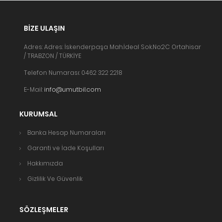
BIZE ULAŞIN
Adres: Adres: İskenderpaşa Mah.İdeal Sok.No:2C Ortahisar
/ TRABZON / TÜRKİYE
Telefon Numarası: 0462 322 2218
E-Mail:
info@umutbil.com
KURUMSAL
Banka Hesap Numaraları
Garanti ve İade Koşulları
Hakkımızda
Gizlilik Ve Güvenlik
SÖZLEŞMELER