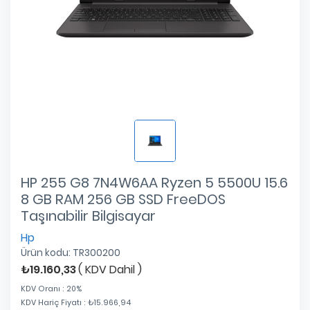
HP 255 G8 7N4W6AA Ryzen 5 5500U 15.6
8 GB RAM 256 GB SSD FreeDOS
Taşınabilir Bilgisayar
Hp
Ürün kodu: TR300200
₺19.160,33
(
KDV Dahil
)
KDV Oranı
:
20
%
KDV Hariç Fiyatı
:
₺15.966,94