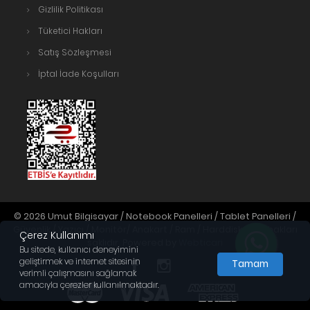
Gizlilik Politikası
Tüketici Hakları
Satış Sözleşmesi
İptal İade Koşulları
© 2026 Umut Bilgisayar / Notebook Panelleri / Tablet Panelleri /
Güvenlik / Yazıcı / Monitör/ Anakart / Ram / Harddisk. Tüm hakları
Çerez Kullanımı
saklıdır. Powered by
Webticari
Bu sitede, kullanıcı deneyimini
geliştirmek ve internet sitesinin
Tamam
verimli çalışmasını sağlamak
amacıyla çerezler kullanılmaktadır.